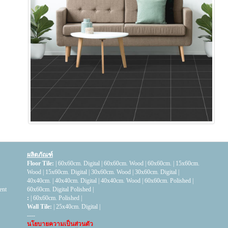
ผลิตภัณฑ์
Floor Tile:
|
60x60cm. Digital
|
60x60cm. Wood
|
60x60cm.
|
15x60cm.
Wood
|
15x60cm. Digital
|
30x60cm. Wood
|
30x60cm. Digital
|
40x40cm.
|
40x40cm. Digital
|
40x40cm. Wood
|
60x60cm. Polished
|
ent
60x60cm. Digital Polished
|
:
|
60x60cm. Polished
|
Wall Tile:
|
25x40cm. Digital
|
----
นโยบายความเป็นส่วนตัว