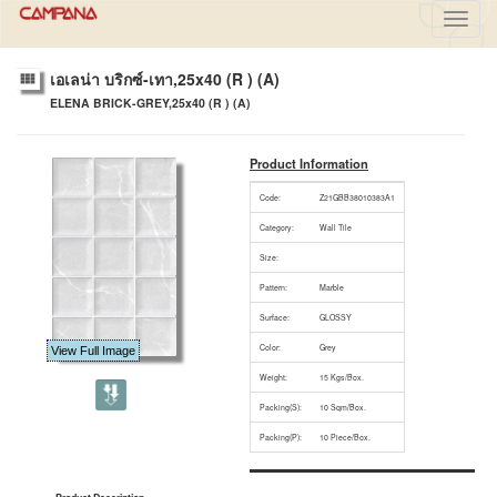
Toggl
navig
เอเลน่า บริกซ์-เทา,25x40 (R ) (A)
ELENA BRICK-GREY,25x40 (R ) (A)
Product Information
Code:
Z21GBB38010383A1
Category:
Wall Tile
Size:
Pattern:
Marble
Surface:
GLOSSY
Color:
Grey
View Full Image
Weight:
15 Kgs/Box.
Packing(S):
10 Sqm/Box.
Packing(P):
10 Piece/Box.