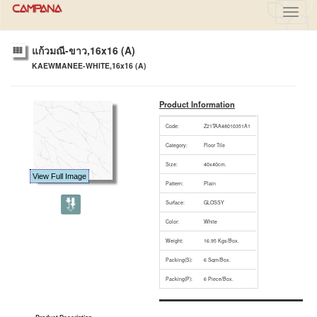
Toggl
navig
แก้วมณี-ขาว,16x16 (A)
KAEWMANEE-WHITE,16x16 (A)
Product Information
Code:
Z21TAA48010351A1
Category:
Floor Tile
Size:
40x40cm.
View Full Image
Pattern:
Plain
Surface:
GLOSSY
Color:
White
Weight:
16.95 Kgs/Box.
Packing(S):
6 Sqm/Box.
Packing(P):
6 Piece/Box.