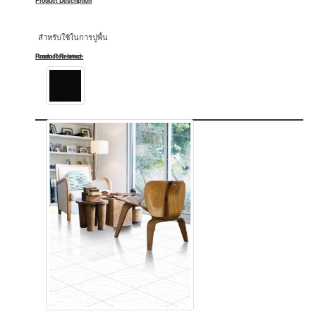
Product Description
สำหรับใช้ในการปูพื้น
Product Related
Room Reference