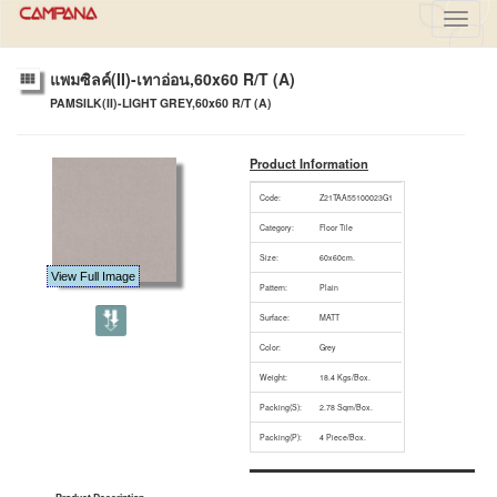
Toggl
navig
แพมซิลค์(II)-เทาอ่อน,60x60 R/T (A)
PAMSILK(II)-LIGHT GREY,60x60 R/T (A)
Product Information
Code:
Z21TAA55100023G1
Category:
Floor Tile
Size:
60x60cm.
View Full Image
Pattern:
Plain
Surface:
MATT
Color:
Grey
Weight:
18.4 Kgs/Box.
Packing(S):
2.78 Sqm/Box.
Packing(P):
4 Piece/Box.