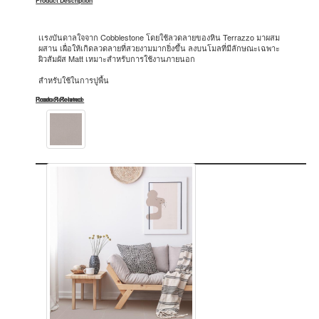
Product Description
เเรงบันดาลใจจาก Cobblestone โดยใช้ลวดลายของหิน Terrazzo มาผสม
ผสาน เผื่อให้เกิดลวดลายที่สวยงามมากยิ่งขึ้น ลงบนโมลที่มีลักษณะเฉพาะ
ผิวสัมผัส Matt เหมาะสำหรับการใช้งานภายนอก
สำหรับใช้ในการปูพื้น
Product Related
Room Reference