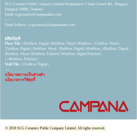
SCG Ceramics Public Company Limited Headquarters 1 Siam Cement Rd., Bangsue,
Bangkok 10800, Thailand
Email:
scgceramics@campanatiles.com
----
Email Address::
scgceramics@campanatiles.com
ผลิตภัณฑ์
Floor Tile:
|
60x60cm. Digital
|
60x60cm. Wood
|
60x60cm.
|
15x60cm. Wood
|
15x60cm. Digital
|
30x60cm. Wood
|
30x60cm. Digital
|
40x40cm.
|
40x40cm. Digital
|
40x40cm. Wood
|
60x60cm. Polished
|
60x60cm. Digital Polished
|
:
|
60x60cm. Polished
|
Wall Tile:
|
25x40cm. Digital
|
----
นโยบายความเป็นส่วนตัว
นโยบายการใช้คุกกี้
© 2018 SCG Ceramics Public Company Limited. All rights reserved.