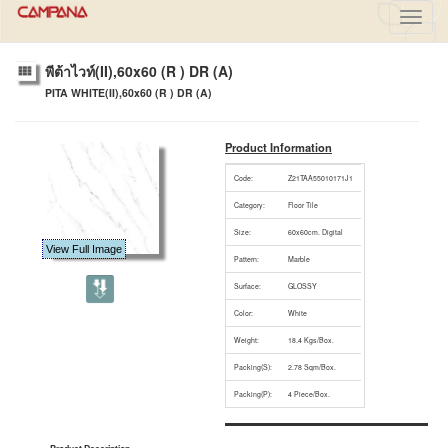
Toggl
navig
พีต้าไวท์(II),60x60 (R ) DR (A)
PITA WHITE(II),60x60 (R ) DR (A)
Product Information
Code:
Z21TAA55010171J1
Category:
Floor Tile
Size:
60x60cm. Digital
View Full Image
Pattern:
Marble
Surface:
GLOSSY
Color:
White
Weight:
18.4 Kgs/Box.
Packing(S):
2.78 Sqm/Box.
Packing(P):
4 Piece/Box.