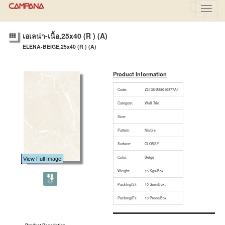
Toggl
navig
เอเลน่า-เนื้อ,25x40 (R ) (A)
ELENA-BEIGE,25x40 (R ) (A)
Product Information
Code:
Z21GBB38010377A1
Category:
Wall Tile
Size:
Pattern:
Marble
Surface:
GLOSSY
Color:
Beige
View Full Image
Weight:
15 Kgs/Box.
Packing(S):
10 Sqm/Box.
Packing(P):
10 Piece/Box.