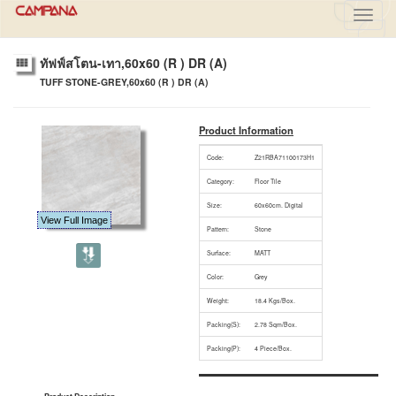
Toggl
navig
ทัฟฟ์สโตน-เทา,60x60 (R ) DR (A)
TUFF STONE-GREY,60x60 (R ) DR (A)
Product Information
Code:
Z21RBA71100173H1
Category:
Floor Tile
Size:
60x60cm. Digital
View Full Image
Pattern:
Stone
Surface:
MATT
Color:
Grey
Weight:
18.4 Kgs/Box.
Packing(S):
2.78 Sqm/Box.
Packing(P):
4 Piece/Box.