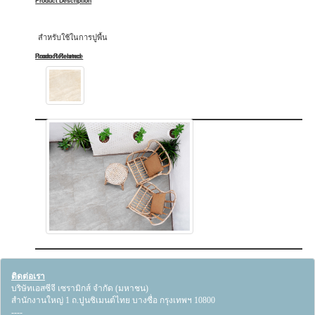
Product Description
สำหรับใช้ในการปูพื้น
Product Related
Room Reference
ติดต่อเรา
บริษัทเอสซีจี เซรามิกส์ จำกัด (มหาชน)
สำนักงานใหญ่ 1 ถ.ปูนซิเมนต์ไทย บางซื่อ กรุงเทพฯ 10800
----