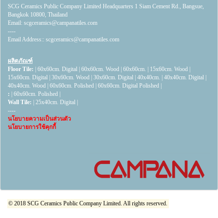
SCG Ceramics Public Company Limited Headquarters 1 Siam Cement Rd., Bangsue,
Bangkok 10800, Thailand
Email:
scgceramics@campanatiles.com
----
Email Address::
scgceramics@campanatiles.com
ผลิตภัณฑ์
Floor Tile:
|
60x60cm. Digital
|
60x60cm. Wood
|
60x60cm.
|
15x60cm. Wood
|
15x60cm. Digital
|
30x60cm. Wood
|
30x60cm. Digital
|
40x40cm.
|
40x40cm. Digital
|
40x40cm. Wood
|
60x60cm. Polished
|
60x60cm. Digital Polished
|
:
|
60x60cm. Polished
|
Wall Tile:
|
25x40cm. Digital
|
----
นโยบายความเป็นส่วนตัว
นโยบายการใช้คุกกี้
© 2018 SCG Ceramics Public Company Limited. All rights reserved.