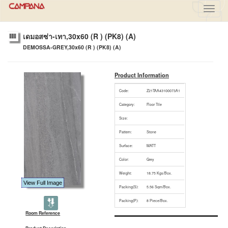
Toggl
navig
เดมอสซ่า-เทา,30x60 (R ) (PK8) (A)
DEMOSSA-GREY,30x60 (R ) (PK8) (A)
Product Information
Code:
Z21TAA43100073A1
Category:
Floor Tile
Size:
Pattern:
Stone
Surface:
MATT
Color:
Grey
Weight:
18.75 Kgs/Box.
View Full Image
Packing(S):
5.56 Sqm/Box.
Packing(P):
8 Piece/Box.
Room Reference