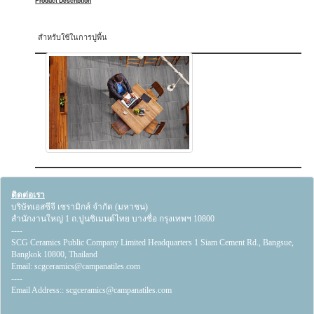
Product Description
สำหรับใช้ในการปูพื้น
ติดต่อเรา
บริษัทเอสซีจี เซรามิกส์ จำกัด (มหาชน)
สำนักงานใหญ่ 1 ถ.ปูนซิเมนต์ไทย บางซื่อ กรุงเทพฯ 10800
----
SCG Ceramics Public Company Limited Headquarters 1 Siam Cement Rd., Bangsue,
Bangkok 10800, Thailand
Email:
scgceramics@campanatiles.com
----
Email Address::
scgceramics@campanatiles.com