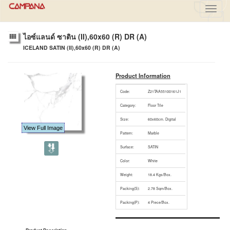
Toggl
navig
ไอซ์แลนด์ ซาติน (II),60x60 (R) DR (A)
ICELAND SATIN (II),60x60 (R) DR (A)
Product Information
Code:
Z21TAA55100161J1
Category:
Floor Tile
Size:
60x60cm. Digital
View Full Image
Pattern:
Marble
Surface:
SATIN
Color:
White
Weight:
18.4 Kgs/Box.
Packing(S):
2.78 Sqm/Box.
Packing(P):
4 Piece/Box.