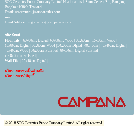
SCG Ceramics Public Company Limited Headquarters 1 Siam Cement Rd., Bangsue,
Bangkok 10800, Thailand
Email:
scgceramics@campanatiles.com
----
Email Address::
scgceramics@campanatiles.com
ผลิตภัณฑ์
Floor Tile:
|
60x60cm. Digital
|
60x60cm. Wood
|
60x60cm.
|
15x60cm. Wood
|
15x60cm. Digital
|
30x60cm. Wood
|
30x60cm. Digital
|
40x40cm.
|
40x40cm. Digital
|
40x40cm. Wood
|
60x60cm. Polished
|
60x60cm. Digital Polished
|
:
|
60x60cm. Polished
|
Wall Tile:
|
25x40cm. Digital
|
----
นโยบายความเป็นส่วนตัว
นโยบายการใช้คุกกี้
© 2018 SCG Ceramics Public Company Limited. All rights reserved.