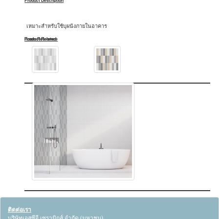
Product Description
เหมาะสำหรับใช้บุผนังภายในอาคาร
Product Related
Room Reference
ติดต่อเรา
บริษัทเอสซีจี เซรามิกส์ จำกัด (มหาชน)