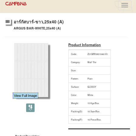
Toggl
navig
อาร์กัสบาร์-ขาว,25x40 (A)
ARGUS BAR-WHITE,25x40 (A)
Product Information
Code:
Z21GBB38010461A1
Category:
Wall Tile
Size:
Pattern:
Plain
Surface:
GLOSSY
Color:
White
View Full Image
Weight:
15 Kgs/Box.
Packing(S):
10 Sqm/Box.
Packing(P):
10 Piece/Box.