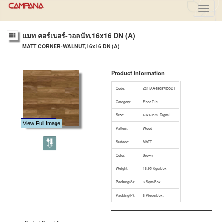
Toggl
navig
แมท คอร์เนอร์-วอลนัท,16x16 DN (A)
MATT CORNER-WALNUT,16x16 DN (A)
Product Information
Code:
Z21TAA48087500D1
Category:
Floor Tile
Size:
40x40cm. Digital
View Full Image
Pattern:
Wood
Surface:
MATT
Color:
Brown
Weight:
16.95 Kgs/Box.
Packing(S):
6 Sqm/Box.
Packing(P):
6 Piece/Box.