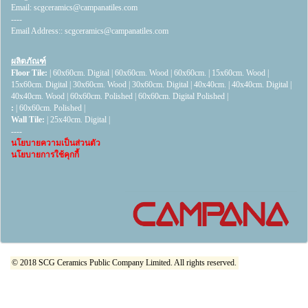
Email:
scgceramics@campanatiles.com
----
Email Address::
scgceramics@campanatiles.com
ผลิตภัณฑ์
Floor Tile:
|
60x60cm. Digital
|
60x60cm. Wood
|
60x60cm.
|
15x60cm. Wood
|
15x60cm. Digital
|
30x60cm. Wood
|
30x60cm. Digital
|
40x40cm.
|
40x40cm. Digital
|
40x40cm. Wood
|
60x60cm. Polished
|
60x60cm. Digital Polished
|
:
|
60x60cm. Polished
|
Wall Tile:
|
25x40cm. Digital
|
----
นโยบายความเป็นส่วนตัว
นโยบายการใช้คุกกี้
© 2018 SCG Ceramics Public Company Limited. All rights reserved.