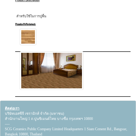
Product Description
สำหรับใช้ในการปูพื้น
Product Related
Room Reference
ติดต่อเรา
บริษัทเอสซีจี เซรามิกส์ จำกัด (มหาชน)
สำนักงานใหญ่ 1 ถ.ปูนซิเมนต์ไทย บางซื่อ กรุงเทพฯ 10800
----
SCG Ceramics Public Company Limited Headquarters 1 Siam Cement Rd., Bangsue,
Bangkok 10800, Thailand