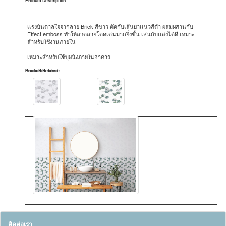
Product Description
เเรงบันดาลใจจากลาย Brick สีขาว ตัดกับเส้นยาเเนวสีดำ ผสมผสานกับ
Effect emboss ทำให้ลวดลายโดดเด่นมากยิ่งขึ้น เล่นกับเเสงได้ดี เหมาะ
สำหรับใช้งานภายใน
เหมาะสำหรับใช้บุผนังภายในอาคาร
Product Related
Room Reference
ติดต่อเรา