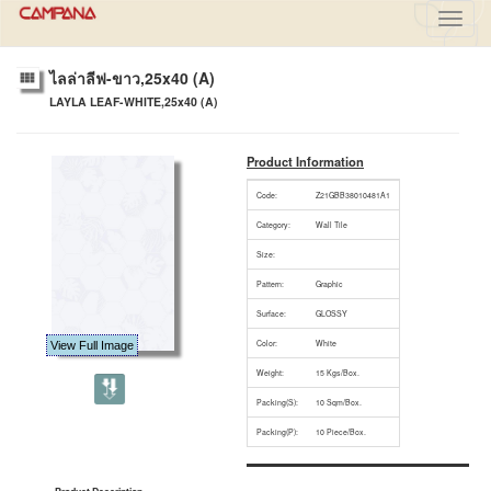
Toggl
navig
ไลล่าลีฟ-ขาว,25x40 (A)
LAYLA LEAF-WHITE,25x40 (A)
Product Information
Code:
Z21GBB38010481A1
Category:
Wall Tile
Size:
Pattern:
Graphic
Surface:
GLOSSY
Color:
White
View Full Image
Weight:
15 Kgs/Box.
Packing(S):
10 Sqm/Box.
Packing(P):
10 Piece/Box.