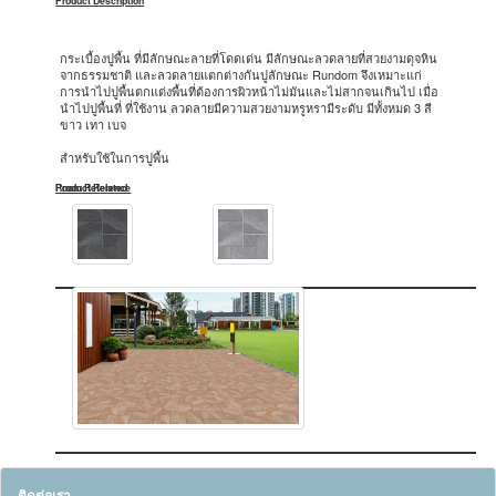
Product Description
กระเบื้องปูพื้น ที่มีลักษณะลายที่โดดเด่น มีลักษณะลวดลายที่สวยงามดุจหิน
จากธรรมชาติ และลวดลายแตกต่างกันปูลักษณะ Rundom จึงเหมาะแก่
การนำไปปูพื้นตกแต่งพื้นที่ต้องการผิวหน้าไม่มันและไม่สากจนเกินไป เมื่อ
นำไปปูพื้นที่ ที่ใช้งาน ลวดลายมีความสวยงามหรูหรามีระดับ มีทั้งหมด 3 สี
ขาว เทา เบจ
สำหรับใช้ในการปูพื้น
Product Related
Room Reference
ติดต่อเรา