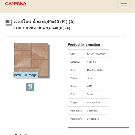
Toggl
navig
เจดสโตน-น้ำตาล,40x40 (R ) (A)
JADE STONE-BROWN,40x40 (R ) (A)
Product Information
Code:
Z21TAA48100928A1
Category:
Floor Tile
Size:
40x40cm. Digital
View Full Image
Pattern:
Stone
Surface:
MATT
Color:
Brown
Weight:
15.5 Kgs/Box.
Packing(S):
6 Sqm/Box.
Packing(P):
6 Piece/Box.