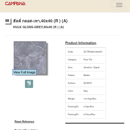
Toggl
navig
ฮัลค์ กลอส-เทา,40x40 (R ) (A)
HULK GLOSS-GREY,40x40 (R ) (A)
Product Information
Code:
Z21TAA48010843A1
Category:
Floor Tile
Size:
40x40cm. Digital
View Full Image
Pattern:
Marble
Surface:
GLOSSY
Color:
Grey
Weight:
15.5 Kgs/Box.
Packing(S):
6 Sqm/Box.
Packing(P):
6 Piece/Box.
Room Reference