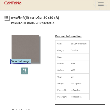
Toggl
navig
แพมซิลค์(II)-เทาเข้ม, 30x30 (A)
PAMSILK(II)-DARK GREY,30x30 (A)
Product Information
Code:
Z21GBA40100163A1
Category:
Floor Tile
Size:
View Full Image
Pattern:
Plain
Surface:
MATT
Color:
Grey
Weight:
14.3 Kgs/Box.
Packing(S):
11 Sqm/Box.
Packing(P):
11 Piece/Box.