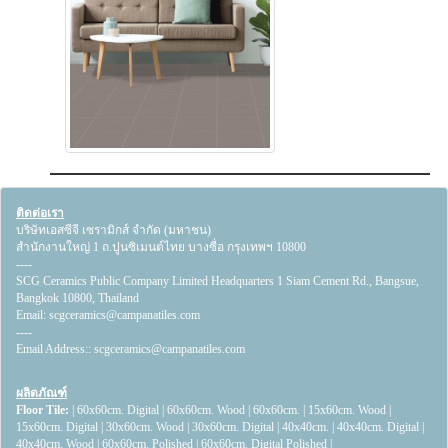
ติดต่อเรา
บริษัทเอสซีจี เซรามิกส์ จำกัด (มหาชน)
สำนักงานใหญ่ 1 ถ.ปูนซิเมนต์ไทย บางซื่อ กรุงเทพฯ 10800
----
SCG Ceramics Public Company Limited Headquarters 1 Siam Cement Rd., Bangsue,
Bangkok 10800, Thailand
Email:
scgceramics@campanatiles.com
----
Email Address::
scgceramics@campanatiles.com
ผลิตภัณฑ์
Floor Tile:
|
60x60cm. Digital
|
60x60cm. Wood
|
60x60cm.
|
15x60cm. Wood
|
15x60cm. Digital
|
30x60cm. Wood
|
30x60cm. Digital
|
40x40cm.
|
40x40cm. Digital
|
40x40cm. Wood
|
60x60cm. Polished
|
60x60cm. Digital Polished
|