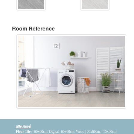
Room Reference
ผลิตภัณฑ์
Floor Tile:
|
60x60cm. Digital
|
60x60cm. Wood
|
60x60cm.
|
15x60cm.