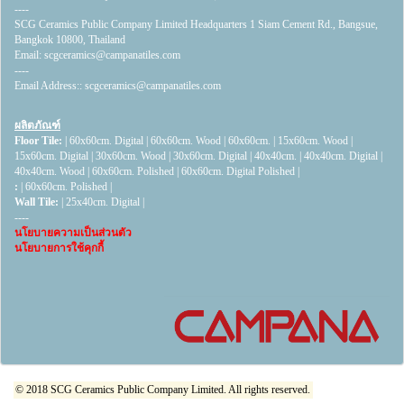
----
SCG Ceramics Public Company Limited Headquarters 1 Siam Cement Rd., Bangsue,
Bangkok 10800, Thailand
Email:
scgceramics@campanatiles.com
----
Email Address::
scgceramics@campanatiles.com
ผลิตภัณฑ์
Floor Tile:
|
60x60cm. Digital
|
60x60cm. Wood
|
60x60cm.
|
15x60cm. Wood
|
15x60cm. Digital
|
30x60cm. Wood
|
30x60cm. Digital
|
40x40cm.
|
40x40cm. Digital
|
40x40cm. Wood
|
60x60cm. Polished
|
60x60cm. Digital Polished
|
:
|
60x60cm. Polished
|
Wall Tile:
|
25x40cm. Digital
|
----
นโยบายความเป็นส่วนตัว
นโยบายการใช้คุกกี้
© 2018 SCG Ceramics Public Company Limited. All rights reserved.