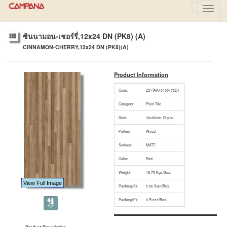
Toggl
navig
ซินนามอน-เชอร์รี่,12x24 DN (PK8) (A)
CINNAMON-CHERRY,12x24 DN (PK8)(A)
Product Information
Code:
Z21TAA43100172D1
Category:
Floor Tile
Size:
30x60cm. Digital
Pattern:
Wood
Surface:
MATT
Color:
Red
Weight:
18.75 Kgs/Box.
View Full Image
Packing(S):
5.56 Sqm/Box.
Packing(P):
8 Piece/Box.