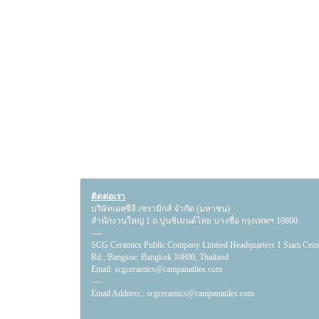
ติดต่อเรา
บริษัทเอสซีจี เซรามิกส์ จำกัด (มหาชน)
สำนักงานใหญ่ 1 ถ.ปูนซิเมนต์ไทย บางซื่อ กรุงเทพฯ 10800
----
SCG Ceramics Public Company Limited Headquarters 1 Siam Cem
Rd., Bangsue, Bangkok 10800, Thailand
Email:
scgceramics@campanatiles.com
----
Email Address::
scgceramics@campanatiles.com