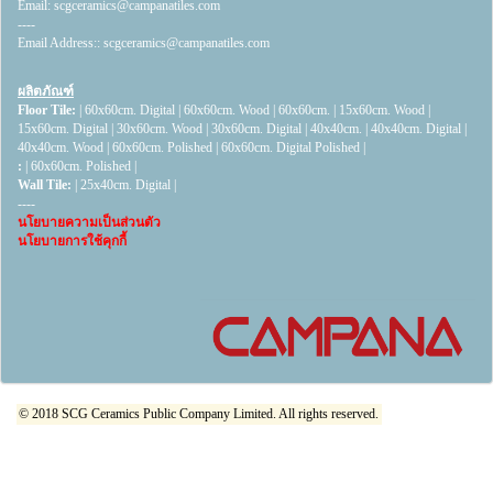
Email:
scgceramics@campanatiles.com
----
Email Address::
scgceramics@campanatiles.com
ผลิตภัณฑ์
Floor Tile:
|
60x60cm. Digital
|
60x60cm. Wood
|
60x60cm.
|
15x60cm. Wood
|
15x60cm. Digital
|
30x60cm. Wood
|
30x60cm. Digital
|
40x40cm.
|
40x40cm. Digital
|
40x40cm. Wood
|
60x60cm. Polished
|
60x60cm. Digital Polished
|
:
|
60x60cm. Polished
|
Wall Tile:
|
25x40cm. Digital
|
----
นโยบายความเป็นส่วนตัว
นโยบายการใช้คุกกี้
© 2018 SCG Ceramics Public Company Limited. All rights reserved.