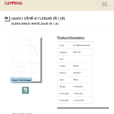
Toggl
navig
เอเลน่า บริกซ์-ขาว,25x40 (R ) (A)
ELENA BRICK-WHITE,25x40 (R ) (A)
Product Information
Code:
Z21GBB38010381A1
Category:
Wall Tile
Size:
Pattern:
Marble
Surface:
GLOSSY
Color:
White
View Full Image
Weight:
15 Kgs/Box.
Packing(S):
10 Sqm/Box.
Packing(P):
10 Piece/Box.