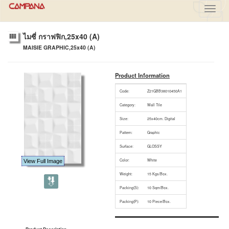
Toggl
navig
ไมซี่ กราฟฟิก,25x40 (A)
MAISIE GRAPHIC,25x40 (A)
Product Information
Code:
Z21GBB38010450A1
Category:
Wall Tile
Size:
25x40cm. Digital
Pattern:
Graphic
Surface:
GLOSSY
Color:
White
View Full Image
Weight:
15 Kgs/Box.
Packing(S):
10 Sqm/Box.
Packing(P):
10 Piece/Box.