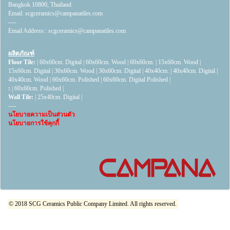
Bangkok 10800, Thailand
Email:
scgceramics@campanatiles.com
----
Email Address::
scgceramics@campanatiles.com
ผลิตภัณฑ์
Floor Tile:
|
60x60cm. Digital
|
60x60cm. Wood
|
60x60cm.
|
15x60cm. Wood
|
15x60cm. Digital
|
30x60cm. Wood
|
30x60cm. Digital
|
40x40cm.
|
40x40cm. Digital
|
40x40cm. Wood
|
60x60cm. Polished
|
60x60cm. Digital Polished
|
:
|
60x60cm. Polished
|
Wall Tile:
|
25x40cm. Digital
|
----
นโยบายความเป็นส่วนตัว
นโยบายการใช้คุกกี้
© 2018 SCG Ceramics Public Company Limited. All rights reserved.