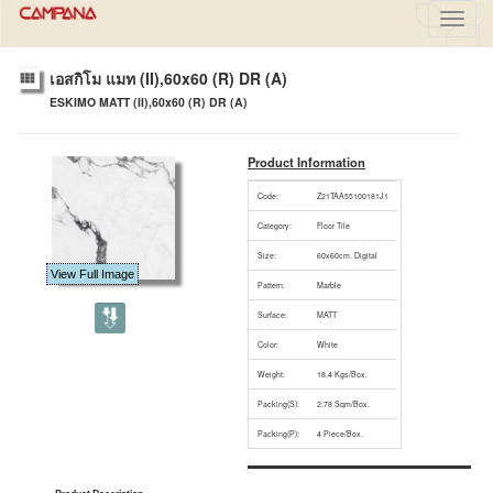
Toggl
navig
เอสกิโม แมท (II),60x60 (R) DR (A)
ESKIMO MATT (II),60x60 (R) DR (A)
Product Information
Code:
Z21TAA55100181J1
Category:
Floor Tile
Size:
60x60cm. Digital
View Full Image
Pattern:
Marble
Surface:
MATT
Color:
White
Weight:
18.4 Kgs/Box.
Packing(S):
2.78 Sqm/Box.
Packing(P):
4 Piece/Box.