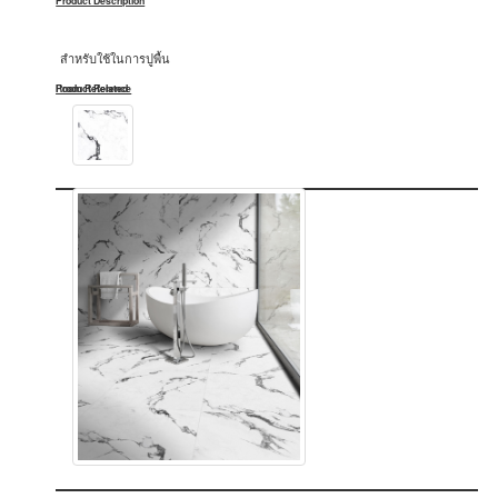
Product Description
สำหรับใช้ในการปูพื้น
Product Related
Room Reference