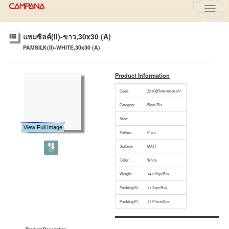
Toggl
navig
แพมซิลค์(II)-ขาว,30x30 (A)
PAMSILK(II)-WHITE,30x30 (A)
Product Information
Code:
Z21GBA40100161A1
Category:
Floor Tile
Size:
View Full Image
Pattern:
Plain
Surface:
MATT
Color:
White
Weight:
14.3 Kgs/Box.
Packing(S):
11 Sqm/Box.
Packing(P):
11 Piece/Box.