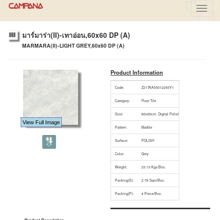
Toggl
navig
มาร์มาร่า(II)-เทาอ่อน,60x60 DP (A)
MARMARA(II)-LIGHT GREY,60x60 DP (A)
Product Information
Code:
Z21TAA55012293Y1
Category:
Floor Tile
Size:
60x60cm. Digital Polished
View Full Image
Pattern:
Marble
Surface:
POLISH
Color:
Grey
Weight:
23.13 Kgs/Box.
Packing(S):
2.78 Sqm/Box.
Packing(P):
4 Piece/Box.