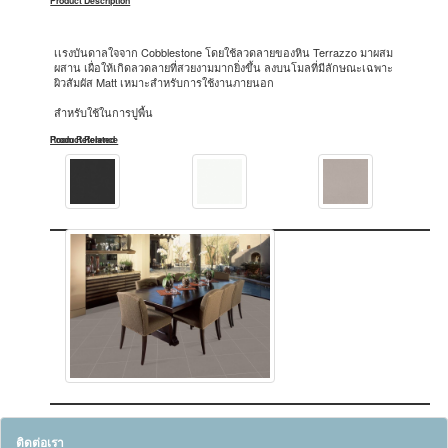
Product Description
เเรงบันดาลใจจาก Cobblestone โดยใช้ลวดลายของหิน Terrazzo มาผสม
ผสาน เผื่อให้เกิดลวดลายที่สวยงามมากยิ่งขึ้น ลงบนโมลที่มีลักษณะเฉพาะ
ผิวสัมผัส Matt เหมาะสำหรับการใช้งานภายนอก
สำหรับใช้ในการปูพื้น
Product Related
Room Reference
ติดต่อเรา