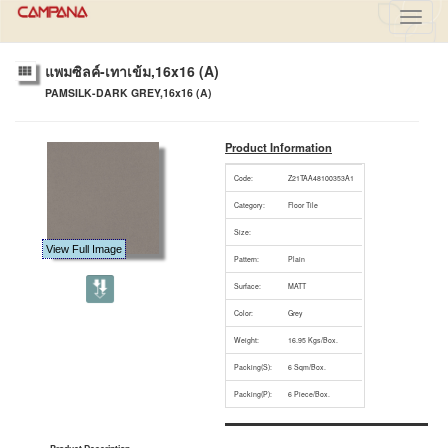
Toggl
navig
แพมซิลค์-เทาเข้ม,16x16 (A)
PAMSILK-DARK GREY,16x16 (A)
Product Information
Code:
Z21TAA48100353A1
Category:
Floor Tile
Size:
View Full Image
Pattern:
Plain
Surface:
MATT
Color:
Grey
Weight:
16.95 Kgs/Box.
Packing(S):
6 Sqm/Box.
Packing(P):
6 Piece/Box.