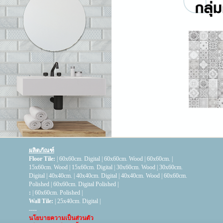
ผลิตภัณฑ์
Floor Tile:
|
60x60cm. Digital
|
60x60cm. Wood
|
60x60cm.
|
15x60cm. Wood
|
15x60cm. Digital
|
30x60cm. Wood
|
30x60cm.
Digital
|
40x40cm.
|
40x40cm. Digital
|
40x40cm. Wood
|
60x60cm.
Polished
|
60x60cm. Digital Polished
|
:
|
60x60cm. Polished
|
Wall Tile:
|
25x40cm. Digital
|
----
นโยบายความเป็นส่วนตัว