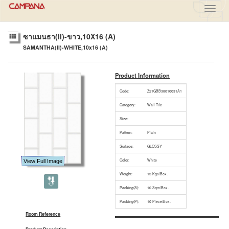
Toggl
navig
ซาแมนธา(II)-ขาว,10X16 (A)
SAMANTHA(II)-WHITE,10x16 (A)
Product Information
Code:
Z21GBB38010031A1
Category:
Wall Tile
Size:
Pattern:
Plain
Surface:
GLOSSY
Color:
White
View Full Image
Weight:
15 Kgs/Box.
Packing(S):
10 Sqm/Box.
Packing(P):
10 Piece/Box.
Room Reference