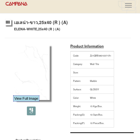
Toggl
navig
เอเลน่า-ขาว,25x40 (R ) (A)
ELENA-WHITE,25x40 (R ) (A)
Product Information
Code:
Z21GBB38010371A1
Category:
Wall Tile
Size:
Pattern:
Marble
Surface:
GLOSSY
Color:
White
View Full Image
Weight:
15 Kgs/Box.
Packing(S):
10 Sqm/Box.
Packing(P):
10 Piece/Box.