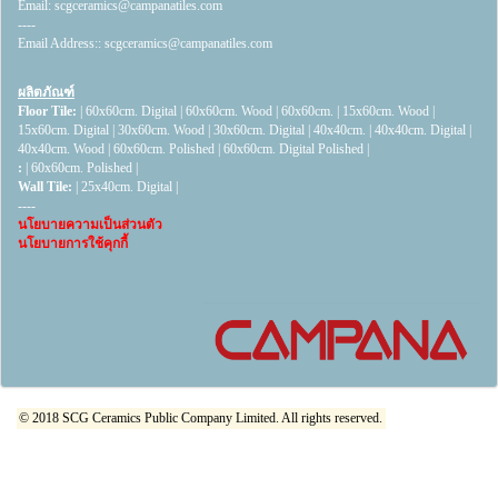
Email:
scgceramics@campanatiles.com
----
Email Address::
scgceramics@campanatiles.com
ผลิตภัณฑ์
Floor Tile:
|
60x60cm. Digital
|
60x60cm. Wood
|
60x60cm.
|
15x60cm. Wood
|
15x60cm. Digital
|
30x60cm. Wood
|
30x60cm. Digital
|
40x40cm.
|
40x40cm. Digital
|
40x40cm. Wood
|
60x60cm. Polished
|
60x60cm. Digital Polished
|
:
|
60x60cm. Polished
|
Wall Tile:
|
25x40cm. Digital
|
----
นโยบายความเป็นส่วนตัว
นโยบายการใช้คุกกี้
© 2018 SCG Ceramics Public Company Limited. All rights reserved.