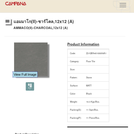
Toggl
navig
แอมมาโก(II)-ชาร์โคล,12x12 (A)
AMMACO(II)-CHARCOAL,12x12 (A)
Product Information
Code:
Z21GBA40100059A1
Category:
Floor Tile
Size:
View Full Image
Pattern:
Stone
Surface:
MATT
Color:
Black
Weight:
14.3 Kgs/Box.
Packing(S):
11 Sqm/Box.
Packing(P):
11 Piece/Box.