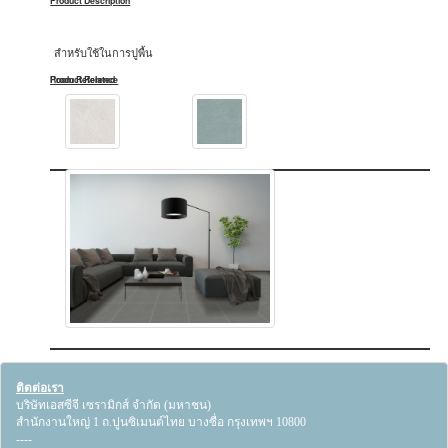
Product Description
สำหรับใช้ในการปูพื้น
Product Related
Room Reference
ติดต่อเรา
บริษัทเอสซีจี เซรามิกส์ จำกัด (มหาชน)
สำนักงานใหญ่ 1 ถ.ปูนซิเมนต์ไทย บางซื่อ กรุงเทพฯ 10800
----