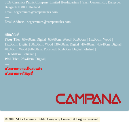
SCG Ceramics Public Company Limited Headquarters 1 Siam Cement Rd., Bangsue,
Bangkok 10800, Thailand
Email:
scgceramics@campanatiles.com
----
Email Address::
scgceramics@campanatiles.com
ผลิตภัณฑ์
Floor Tile:
|
60x60cm. Digital
|
60x60cm. Wood
|
60x60cm.
|
15x60cm. Wood
|
15x60cm. Digital
|
30x60cm. Wood
|
30x60cm. Digital
|
40x40cm.
|
40x40cm. Digital
|
40x40cm. Wood
|
60x60cm. Polished
|
60x60cm. Digital Polished
|
:
|
60x60cm. Polished
|
Wall Tile:
|
25x40cm. Digital
|
----
นโยบายความเป็นส่วนตัว
นโยบายการใช้คุกกี้
© 2018 SCG Ceramics Public Company Limited. All rights reserved.