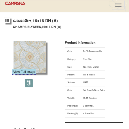
Toggl
navig
ฌองเอลิเซ,16x16 DN (A)
CHAMPS ELYSEES,16x16 DN (A)
Product Information
Code:
Z21TAA48087140D1
Category:
Floor Tile
Size:
40x40cm. Digital
View Full Image
Pattern:
Mix & Match
Surface:
MATT
Color:
Not Specify/None Color
Weight:
16.95 Kgs/Box.
Packing(S):
6 Sqm/Box.
Packing(P):
6 Piece/Box.