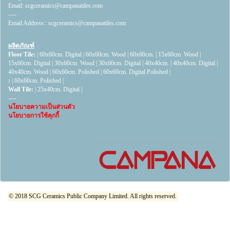
Email:
scgceramics@campanatiles.com
----
Email Address::
scgceramics@campanatiles.com
ผลิตภัณฑ์
Floor Tile:
|
60x60cm. Digital
|
60x60cm. Wood
|
60x60cm.
|
15x60cm. Wood
|
15x60cm. Digital
|
30x60cm. Wood
|
30x60cm. Digital
|
40x40cm.
|
40x40cm. Digital
|
40x40cm. Wood
|
60x60cm. Polished
|
60x60cm. Digital Polished
|
:
|
60x60cm. Polished
|
Wall Tile:
|
25x40cm. Digital
|
----
นโยบายความเป็นส่วนตัว
นโยบายการใช้คุกกี้
© 2018 SCG Ceramics Public Company Limited. All rights reserved.