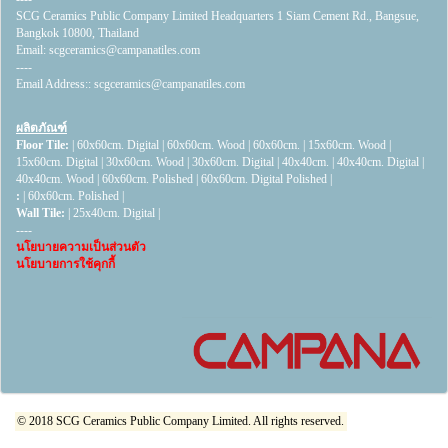
SCG Ceramics Public Company Limited Headquarters 1 Siam Cement Rd., Bangsue,
Bangkok 10800, Thailand
Email:
scgceramics@campanatiles.com
----
Email Address::
scgceramics@campanatiles.com
ผลิตภัณฑ์
Floor Tile:
|
60x60cm. Digital
|
60x60cm. Wood
|
60x60cm.
|
15x60cm. Wood
|
15x60cm. Digital
|
30x60cm. Wood
|
30x60cm. Digital
|
40x40cm.
|
40x40cm. Digital
|
40x40cm. Wood
|
60x60cm. Polished
|
60x60cm. Digital Polished
|
:
|
60x60cm. Polished
|
Wall Tile:
|
25x40cm. Digital
|
----
นโยบายความเป็นส่วนตัว
นโยบายการใช้คุกกี้
© 2018 SCG Ceramics Public Company Limited. All rights reserved.