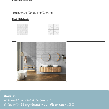
Product Description
เหมาะสำหรับใช้บุผนังภายในอาคาร
Product Related
Room Reference
ติดต่อเรา
บริษัทเอสซีจี เซรามิกส์ จำกัด (มหาชน)
สำนักงานใหญ่ 1 ถ.ปูนซิเมนต์ไทย บางซื่อ กรุงเทพฯ 10800
----