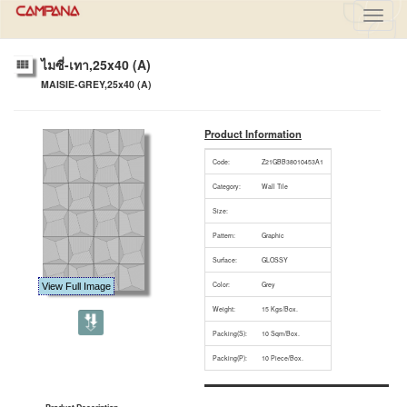
Toggl
navig
ไมซี่-เทา,25x40 (A)
MAISIE-GREY,25x40 (A)
Product Information
Code:
Z21GBB38010453A1
Category:
Wall Tile
Size:
Pattern:
Graphic
Surface:
GLOSSY
Color:
Grey
View Full Image
Weight:
15 Kgs/Box.
Packing(S):
10 Sqm/Box.
Packing(P):
10 Piece/Box.