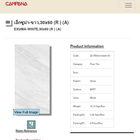
Toggl
navig
เอ็กซูม่า-ขาว,30x60 (R ) (A)
EXUMA-WHITE,30x60 (R ) (A)
Product Information
Code:
Z21TAA43100261A1
Category:
Floor Tile
Size:
Pattern:
Stone
Surface:
MATT
Color:
White
Weight:
18.75 Kgs/Box.
View Full Image
Packing(S):
5.56 Sqm/Box.
Packing(P):
8 Piece/Box.
Room Reference