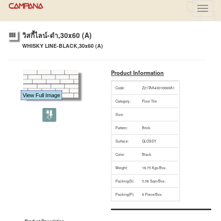
Toggl
navig
วิสกี้ไลน์-ดำ,30x60 (A)
WHISKY LINE-BLACK,30x60 (A)
Product Information
Code:
Z21TAA43010069A1
View Full Image
Category:
Floor Tile
Size:
Pattern:
Brick
Surface:
GLOSSY
Color:
Black
Weight:
18.75 Kgs/Box.
Packing(S):
5.56 Sqm/Box.
Packing(P):
8 Piece/Box.