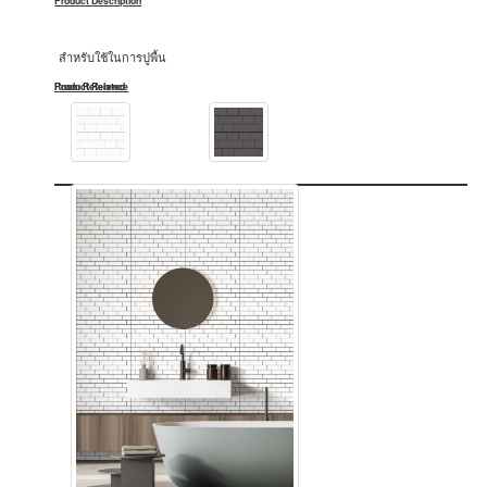
Product Description
สำหรับใช้ในการปูพื้น
Product Related
Room Reference