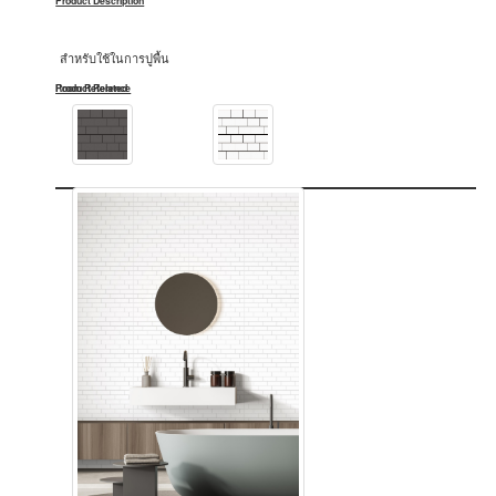
Product Description
สำหรับใช้ในการปูพื้น
Product Related
Room Reference