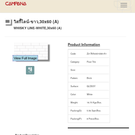
Toggl
navig
วิสกี้ไลน์-ขาว,30x60 (A)
WHISKY LINE-WHITE,30x60 (A)
Product Information
Code:
Z21TAA43010061A1
View Full Image
Category:
Floor Tile
Size:
Pattern:
Brick
Surface:
GLOSSY
Color:
White
Weight:
18.75 Kgs/Box.
Packing(S):
5.56 Sqm/Box.
Packing(P):
8 Piece/Box.