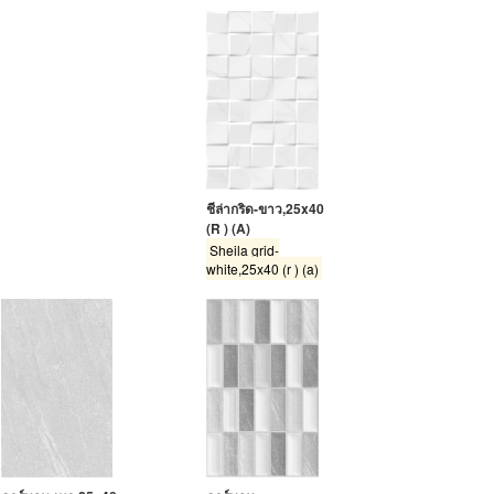
ชีล่ากริด-ขาว,25x40
(R ) (A)
Sheila grid-
white,25x40 (r ) (a)