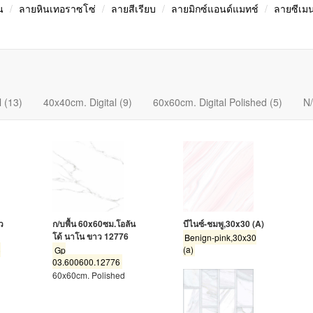
น
ลายหินเทอราซโซ่
ลายสีเรียบ
ลายมิกซ์แอนด์แมทช์
ลายซีเมน
 (13)
40x40cm. Digital (9)
60x60cm. Digital Polished (5)
N/
ว
ก/บพื้น 60x60ซม.โอลัน
บีไนซ์-ชมพู,30x30 (A)
โด้ นาโน ขาว 12776
Benign-pink,30x30
(a)
)
Gp
03.600600.12776
60x60cm. Polished