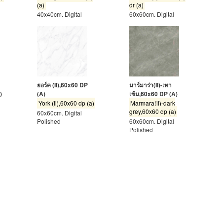
(a)
dr (a)
40x40cm. Digital
60x60cm. Digital
ยอร์ค (II),60x60 DP
มาร์มาร่า(II)-เทา
)
(A)
เข้ม,60x60 DP (A)
York (ii),60x60 dp (a)
Marmara(ii)-dark
grey,60x60 dp (a)
60x60cm. Digital
Polished
60x60cm. Digital
Polished