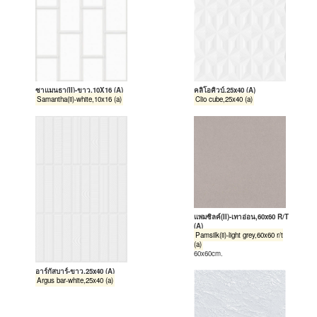
ซาแมนธา(II)-ขาว,10X16 (A)
คลิโอคิวบ์,25x40 (A)
Samantha(ii)-white,10x16 (a)
Clio cube,25x40 (a)
แพมซิลค์(II)-เทาอ่อน,60x60 R/T
(A)
Pamsilk(ii)-light grey,60x60 r/t
(a)
60x60cm.
อาร์กัสบาร์-ขาว,25x40 (A)
Argus bar-white,25x40 (a)